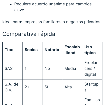
Requiere acuerdo unánime para cambios
clave
Ideal para: empresas familiares o negocios privados
Comparativa rápida
Escalab
Uso
Tipo
Socios
Notario
ilidad
típico
Freelan
SAS
1
No
Media
cers /
digital
S.A. de
Startup
2+
Sí
Alta
C.V.
s
Familias