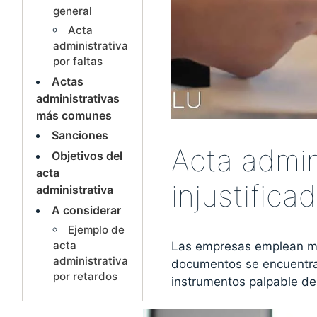
general
Acta
administrativa
por faltas
Actas
administrativas
más comunes
Sanciones
Acta admini
Objetivos del
acta
injustifica
administrativa
A considerar
Ejemplo de
acta
Las empresas emplean múl
administrativa
documentos se encuentran
por retardos
instrumentos palpable de 