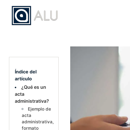
Saltar
al
contenido
Índice del
artículo
¿Qué es un
acta
administrativa?
Ejemplo de
acta
administrativa,
formato