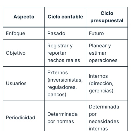
Ciclo
Aspecto
Ciclo contable
presupuestal
Enfoque
Pasado
Futuro
Registrar y
Planear y
Objetivo
reportar
estimar
hechos reales
operaciones
Externos
Internos
(inversionistas,
Usuarios
(dirección,
reguladores,
gerencias)
bancos)
Determinada
Determinada
por
Periodicidad
por normas
necesidades
internas