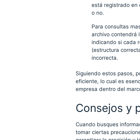
está registrado en 
o no.
Para consultas mas
archivo contendrá 
indicando si cada re
(estructura correcta
incorrecta.
Siguiendo estos pasos, p
eficiente, lo cual es esen
empresa dentro del marco
Consejos y 
Cuando busques informaci
tomar ciertas precaucion
garantizar la precisión y 