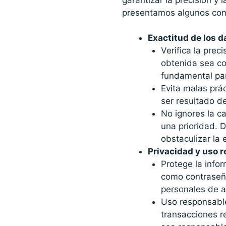
presentamos algunos cons
Exactitud de los d
Verifica la prec
obtenida sea cor
fundamental par
Evita malas prá
ser resultado de
No ignores la c
una prioridad. 
obstaculizar la 
Privacidad y uso 
Protege la info
como contraseña
personales de a
Uso responsable
transacciones r