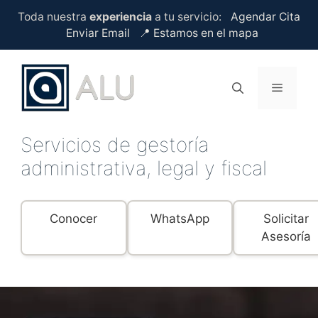
Saltar
Toda nuestra
experiencia
a tu servicio:
Agendar Cita
al
Enviar Email
📍 Estamos en el mapa
contenido
Menú
Servicios de gestoría
administrativa, legal y fiscal
Conocer
WhatsApp
Solicitar
Asesoría